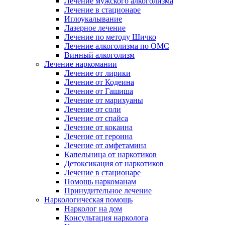
Лечение мужского алкоголизма
Лечение в стационаре
Иглоукалывание
Лазерное лечение
Лечение по методу Шичко
Лечение алкоголизма по ОМС
Винный алкоголизм
Лечение наркомании
Лечение от лирики
Лечение от Кодеина
Лечение от Гашиша
Лечение от марихуаны
Лечение от соли
Лечение от спайса
Лечение от кокаина
Лечение от героина
Лечение от амфетамина
Капельница от наркотиков
Детоксикация от наркотиков
Лечение в стационаре
Помощь наркоманам
Принудительное лечение
Наркологическая помощь
Нарколог на дом
Консультация нарколога