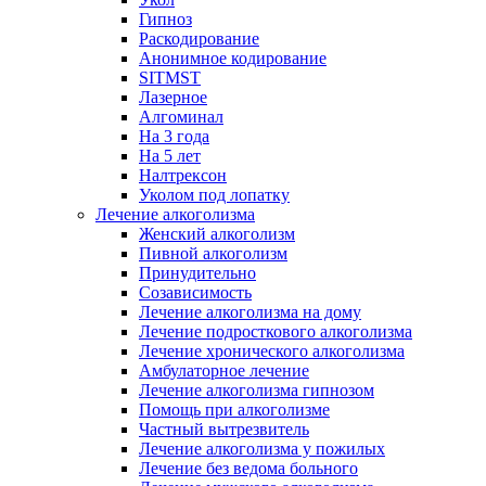
Гипноз
Раскодирование
Анонимное кодирование
SITMST
Лазерное
Алгоминал
На 3 года
На 5 лет
Налтрексон
Уколом под лопатку
Лечение алкоголизма
Женский алкоголизм
Пивной алкоголизм
Принудительно
Созависимость
Лечение алкоголизма на дому
Лечение подросткового алкоголизма
Лечение хронического алкоголизма
Амбулаторное лечение
Лечение алкоголизма гипнозом
Помощь при алкоголизме
Частный вытрезвитель
Лечение алкоголизма у пожилых
Лечение без ведома больного