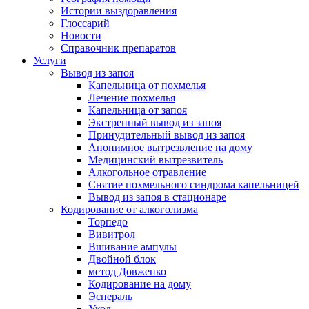
Истории выздоравления
Глоссарий
Новости
Справочник препаратов
Услуги
Вывод из запоя
Капельница от похмелья
Лечение похмелья
Капельница от запоя
Экстренный вывод из запоя
Принудительный вывод из запоя
Анонимное вытрезвление на дому
Медицинский вытрезвитель
Алкогольное отравление
Снятие похмельного синдрома капельницей
Вывод из запоя в стационаре
Кодирование от алкоголизма
Торпедо
Вивитрол
Вшивание ампулы
Двойной блок
метод Довженко
Кодирование на дому
Эспераль
Укол